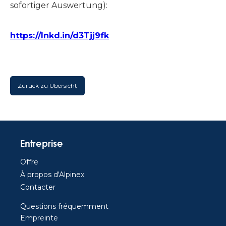
sofortiger Auswertung):
https://lnkd.in/d3Tjj9fk
Zurück zu Übersicht
Entreprise
Offre
À propos d'Alpinex
Contacter
Questions fréquemment
Empreinte