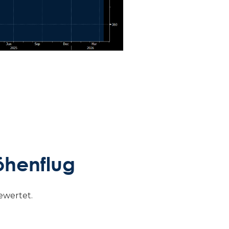
öhenflug
ewertet.