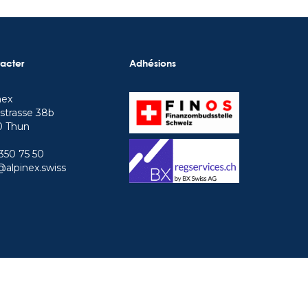
acter
Adhésions
nex
strasse 38b
0 Thun
350 75 50
@alpinex.swiss