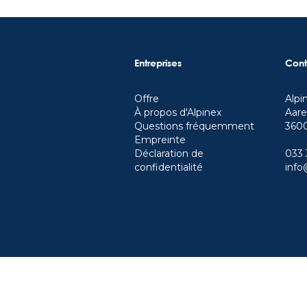
Entreprises
Cont
Offre
Alpi
À propos d'Alpinex
Aare
Questions fréquemment
360
Empreinte
Déclaration de
033 
confidentialité
info