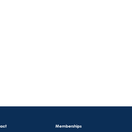
act
Memberships