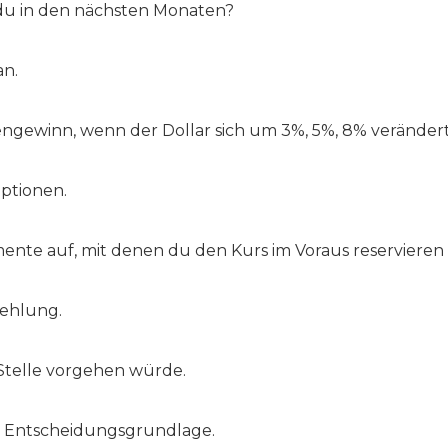
 du in den nächsten Monaten?
an.
engewinn, wenn der Dollar sich um 3%, 5%, 8% veränder
Optionen.
mente auf, mit denen du den Kurs im Voraus reservieren
fehlung.
r Stelle vorgehen würde.
ne Entscheidungsgrundlage.