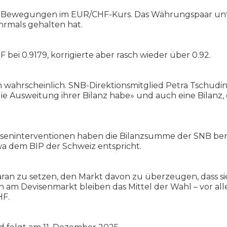
n Bewegungen im EUR/CHF-Kurs. Das Währungspaar unter
hrmals gehalten hat.
bei 0.9179, korrigierte aber rasch wieder über 0.92.
h wahrscheinlich. SNB-Direktionsmitglied Petra Tschudin 
 Ausweitung ihrer Bilanz habe» und auch eine Bilanz, di
seninterventionen haben die Bilanzsumme der SNB bere
wa dem BIP der Schweiz entspricht.
 daran zu setzen, den Markt davon zu überzeugen, dass s
n am Devisenmarkt bleiben das Mittel der Wahl – vor alle
HF.