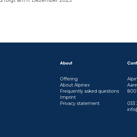
d folgt am 11. Dezember 2025.
About
Cont
Offering
Alpi
About Alpinex
Aare
Frequently asked questions
8001
Imprint
Privacy statement
033 
info