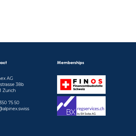
act
Memberships
nex AG
strasse 38b
 Zurich
350 75 50
@alpinex.swiss