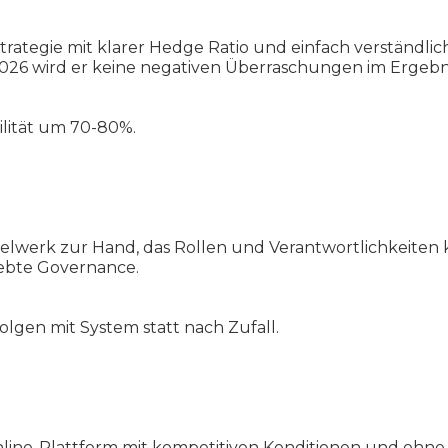
Strategie mit klarer Hedge Ratio und einfach verständli
026 wird er keine negativen Überraschungen im Ergebn
ilität um 70-80%.
egelwerk zur Hand, das Rollen und Verantwortlichkeiten 
lebte Governance.
lgen mit System statt nach Zufall.
line-Plattform mit kompetitiven Konditionen und ohne S