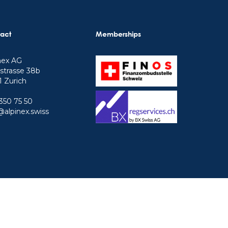
act
Memberships
nex AG
strasse 38b
 Zurich
350 75 50
@alpinex.swiss