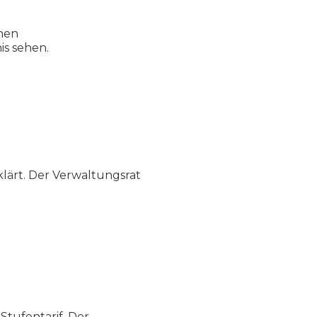
chen
is sehen.
klärt. Der Verwaltungsrat
tufentarif. Der